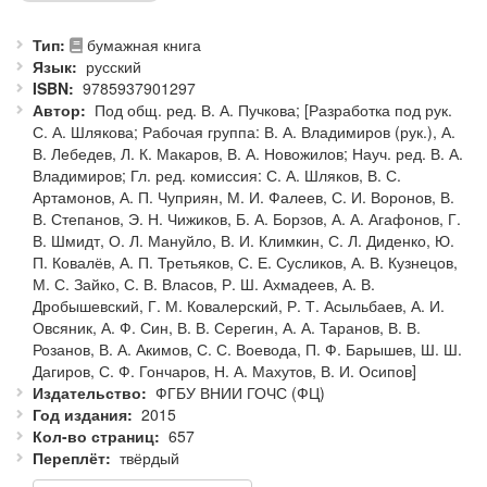
Тип
бумажная книга
Язык
русский
ISBN
9785937901297
Автор
Под общ. ред. В. А. Пучкова; [Разработка под рук.
С. А. Шлякова; Рабочая группа: В. А. Владимиров (рук.), А.
В. Лебедев, Л. К. Макаров, В. А. Новожилов; Науч. ред. В. А.
Владимиров; Гл. ред. комиссия: С. А. Шляков, В. С.
Артамонов, А. П. Чуприян, М. И. Фалеев, С. И. Воронов, В.
В. Степанов, Э. Н. Чижиков, Б. А. Борзов, А. А. Агафонов, Г.
В. Шмидт, О. Л. Мануйло, В. И. Климкин, С. Л. Диденко, Ю.
П. Ковалёв, А. П. Третьяков, С. Е. Сусликов, А. В. Кузнецов,
М. С. Зайко, С. В. Власов, Р. Ш. Ахмадеев, А. В.
Дробышевский, Г. М. Ковалерский, Р. Т. Асыльбаев, А. И.
Овсяник, А. Ф. Син, В. В. Серегин, А. А. Таранов, В. В.
Розанов, В. А. Акимов, С. С. Воевода, П. Ф. Барышев, Ш. Ш.
Дагиров, С. Ф. Гончаров, Н. А. Махутов, В. И. Осипов]
Издательство
ФГБУ ВНИИ ГОЧС (ФЦ)
Год издания
2015
Кол-во страниц
657
Переплёт
твёрдый