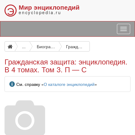
Мир энциклопедий
Э
encyclopedia.ru
...
Биографические и подобные исследования
Гражданская защита: энциклопедия. В 4 томах. Том 3. П — С
Гражданская защита: энциклопедия.
В 4 томах. Том 3. П — С
Информация
См. справку «
О каталоге энциклопедий
»