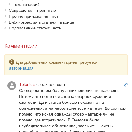
тематический
сформированной издательством.
Сокращения
принятые
Прочие приложения
нет
Библиография в статьях
в конце
Подписанные статьи
есть
Комментарии
Предупреждение
Для добавления комментариев требуется
авторизация
Сс
Telonius
19.05.2010 12:06:21
на
Словарем-то особо эту энциклопедию не назовешь.
ко
Потому что нет в ней этой словарной сухости и
сжатости. Да и статьи больше похожи не на
объяснения, а на небольшие эссе на тему. До сих пор
помню, что искал однажды слово «автаркия», не
помню, где встретилось. В Ожегове было
неубедительное объяснение, здесь же — очень
подробно, с примерами. Иллюстрации тоже