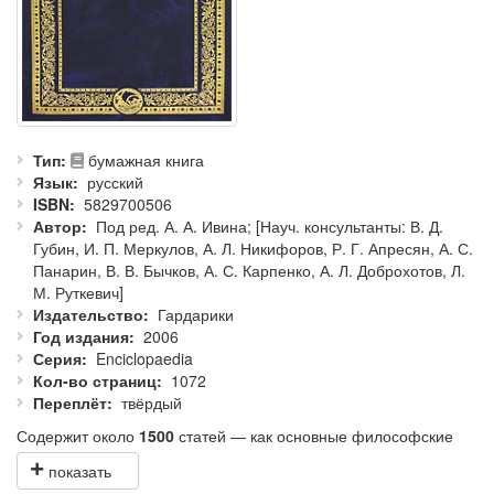
Тип
бумажная книга
Язык
русский
ISBN
5829700506
Автор
Под ред. А. А. Ивина; [Науч. консультанты: В. Д.
Губин, И. П. Меркулов, А. Л. Никифоров, Р. Г. Апресян, А. С.
Панарин, В. В. Бычков, А. С. Карпенко, А. Л. Доброхотов, Л.
М. Руткевич]
Издательство
Гардарики
Год издания
2006
Серия
Enciclopaedia
Кол-во страниц
1072
Переплёт
твёрдый
Содержит около
1500
статей — как основные философские
термины, так и множество персоналий.