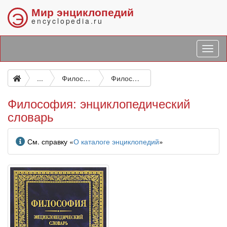
Мир энциклопедий
Э
encyclopedia.ru
...
Философия в целом
Философия: энциклопедический словарь
Философия: энциклопедический
словарь
Информация
См. справку «
О каталоге энциклопедий
»