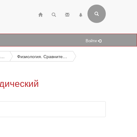
Войти
Медицина. Охрана здоровья
Физиология. Сравнительная физиология
едический