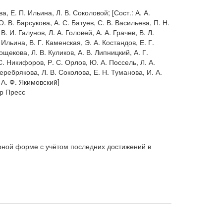
а, Е. П. Ильина, Л. В. Соколовой; [Сост.: А. А.
. В. Барсукова, А. С. Батуев, С. В. Васильева, П. Н.
В. И. Галунов, Л. А. Головей, А. А. Грачев, В. Л.
Ильина, В. Г. Каменская, Э. А. Костандов, Е. Г.
щекова, Л. В. Куликов, А. В. Липницкий, А. Г.
С. Никифоров, Р. С. Орлов, Ю. А. Поссель, Л. А.
еребрякова, Л. В. Соколова, Е. Н. Туманова, И. А.
А. Ф. Якимовский]
р Пресс
рной форме с учётом последних достижений в
е вопросы о биологической и психологической
самочувствие, настроение и поведение.
их, медицинских и психологических факультетов