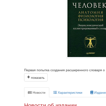
Первая попытка создания расширенного словаря о 
различных областях научного знания (анатомии, фи
сущности человека, информировать о физиологическ
Будет полезен не только специалистам, студентам 
Новости
Характеристики
Издани
вузов, но и всем, кто интересуется проблемами пр
Новости об издании