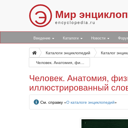
Э
Мир энцикло
encyclopedia.ru
Введение
Каталоги
Новости
Фор
Каталоги энциклопедий
Каталог энци
Человек. Анатомия, физиология, психология: энциклопедический иллюстрированный словарь
Человек. Анатомия, физ
иллюстрированный сло
Информация
См. справку «
О каталоге энциклопедий
»