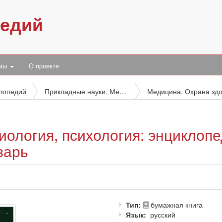
педий
умы
О проекте
клопедий
Прикладные науки. Медицина. Техника
иология, психология: энциклоп
варь
Тип
бумажная книга
Язык
русский