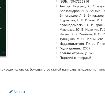
ISBN
5947233916
Автор
Под ред. А. С. Батуев
Александров, Я. А. Альтман, О
Виноградов, Л. В. Винокуров, 
Журавлев, Е. П. Ильин, М. Н. 
Краснодембский, Е. И. Красно
Маклаков, Ю. В. Наточин, Г. 
Регуш, В. В. Семикин, Р. О. С
Тупицына, М. П. Чернышева, 
Издательство
Питер, Пите
Год издания
2007
Кол-во страниц
672
Переплёт
твёрдый
природе человека. Большинство статей написаны в научно-популя
зиологии, биохимии, психологии) и призваны дать ответы на многи
их, биохимических и психологических процессах и их влиянии на 
и преподавателям педагогических учебных заведений, биологическ
я
Авторы
ироды человека.