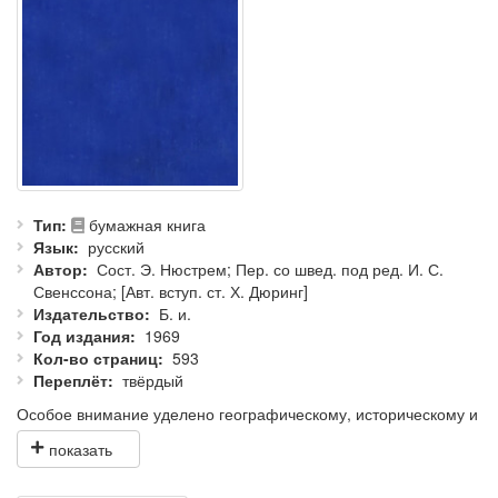
Тип
бумажная книга
Язык
русский
Автор
Сост. Э. Нюстрем; Пер. со швед. под ред. И. С.
Свенссона; [Авт. вступ. ст. Х. Дюринг]
Издательство
Б. и.
Год издания
1969
Кол-во страниц
593
Переплёт
твёрдый
Особое внимание уделено географическому, историческому и
естественному содержанию Библии.
Предназначается проповедникам, учителям воскресных школ,