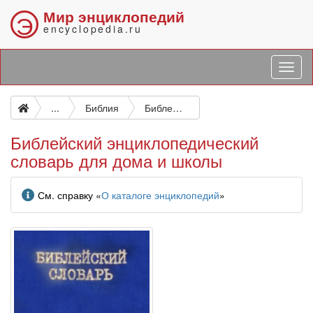
Мир энциклопедий
Э
encyclopedia.ru
...
Библия
Библейский энциклопедический словарь для дома и школы
Библейский энциклопедический
словарь для дома и школы
Информация
См. справку «
О каталоге энциклопедий
»