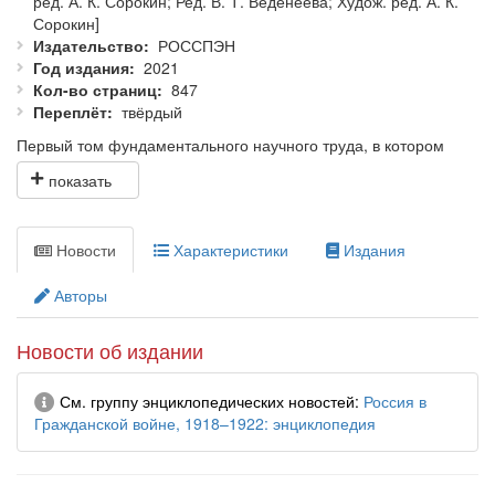
ред. А. К. Сорокин; Ред. В. Т. Веденеева; Худож. ред. А. К.
Сорокин]
Издательство
РОССПЭН
Год издания
2021
Кол-во страниц
847
Переплёт
твёрдый
Первый том фундаментального научного труда, в котором
представлены военные, политические, социальные,
экономические и культурные процессы, происходившие в
России 1918—1922 гг. Включает словарные статьи о событиях
Гражданской войны в контексте широкой панорамы жизни того
Новости
Характеристики
Издания
времени.
Авторы
Использованы редкие фотографии, фотоснимки картин,
скульптур, карт, схем, планов военных операций,
произведений графики.
Новости об издании
Авторский коллектив составил
151
исследователь из
21
Информация
См. группу энциклопедических новостей
Россия в
субъекта Российской Федерации (РФ) и
7
зарубежных стран,
Гражданской войне, 1918–1922: энциклопедия
представляющих архивы, академические институты, музеи,
университеты.