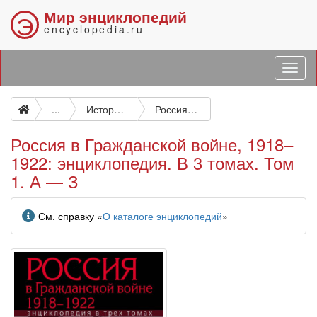
Мир энциклопедий
Э
encyclopedia.ru
...
История России до октября 1917 г. История СССР
Россия в Гражданской войне, 1918–1922: энциклопедия. В 3 томах. Том 1. А — З
Россия в Гражданской войне, 1918–
1922: энциклопедия. В 3 томах. Том
1. А — З
Информация
См. справку «
О каталоге энциклопедий
»