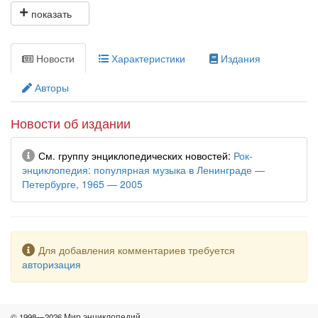
Андреем Бурлакой, представлена полная панорама рок-
музыки Северной столицы от истоков до нынешнего дня.
Новости
Характеристики
Издания
Авторы
Новости об издании
Информация
См. группу энциклопедических новостей
Рок-
энциклопедия: популярная музыка в Ленинграде —
Петербурге, 1965 — 2005
Предупреждение
Для добавления комментариев требуется
авторизация
© 1998—2026 Мир энциклопедий