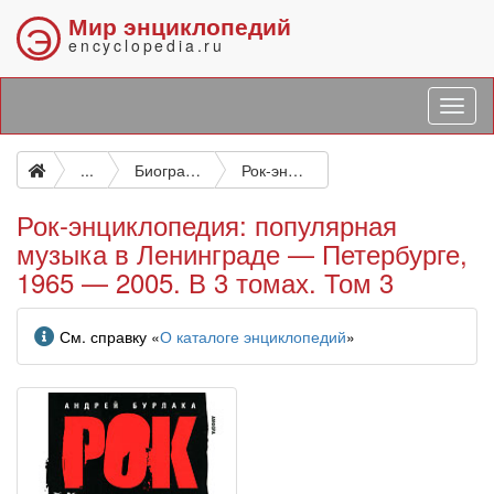
Мир энциклопедий
Э
encyclopedia.ru
...
Биографические и подобные исследования
Рок-энциклопедия: популярная музыка в Ленинграде — Петербурге, 1965 — 2005. В 3 томах. Том 3
Рок-энциклопедия: популярная
музыка в Ленинграде — Петербурге,
1965 — 2005. В 3 томах. Том 3
Информация
См. справку «
О каталоге энциклопедий
»