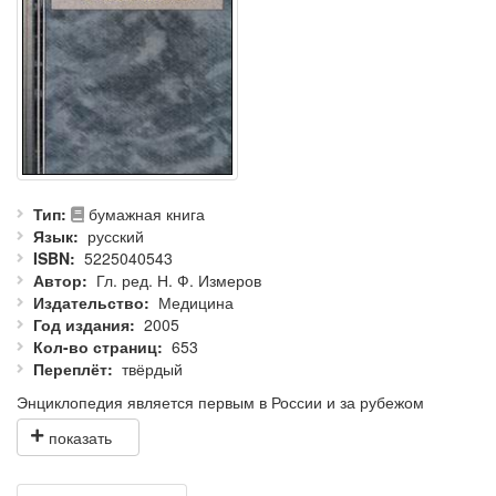
Тип
бумажная книга
Язык
русский
ISBN
5225040543
Автор
Гл. ред. Н. Ф. Измеров
Издательство
Медицина
Год издания
2005
Кол-во страниц
653
Переплёт
твёрдый
Энциклопедия является первым в России и за рубежом
систематизированным научно-справочным изданием по
медицине труда.
В энциклопедии представлены современные теоретические