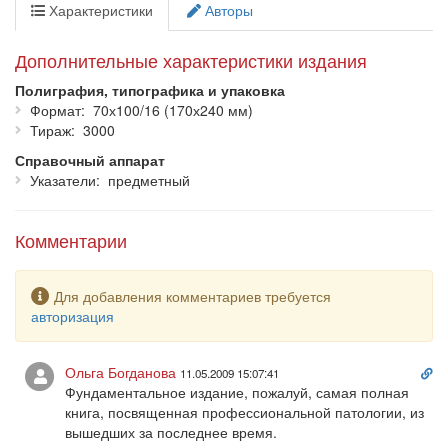
положения профессиональной патологии, гигиенического
Характеристики
Авторы
нормирования, социально-гигиенического мониторинга.
Представлены сведения о факторах, влияющих на здоровье
Дополнительные характеристики издания
работающих людей: характере трудовой деятельности
(тяжесть и напряженность труда), вредных условиях
Полиграфия, типографика и упаковка
производственной среды, а также режимах труда и отдыха. В
Формат
70х100/16 (170х240 мм)
энциклопедии приведены сведения об основных
Тираж
3000
профессиональных заболеваниях. Обобщены данные по
Справочный аппарат
профилактике и социально-медицинской реабилитации.
Указатели
предметный
Для врачей, специалистов в области охраны труда, экологии,
работников систем страхования.
Комментарии
Предупреждение
Для добавления комментариев требуется
авторизация
Сс
Ольга Богданова
11.05.2009 15:07:41
на
Фундаментальное издание, пожалуй, самая полная
ко
книга, посвященная профессиональной патологии, из
вышедших за последнее время.