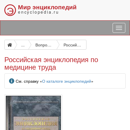
Мир энциклопедий
Э
encyclopedia.ru
...
Вопросы гигиены труда и медицинского обслуживания на предприятии
Российская энциклопедия по медицине труда
Российская энциклопедия по
медицине труда
Информация
См. справку «
О каталоге энциклопедий
»