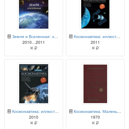
бумажная книга
бумажная книга
Земля и Вселенная: энциклопедия
Космонавтика: иллюстрированная энциклопедия
2010…2011
2011
Цена
Цена
не
не
указана
указана
бумажная книга
бумажная книга
Космонавтика: иллюстрированная энциклопедия
Космонавтика. Маленькая энциклопедия
2010
1970
Цена
Цена
не
не