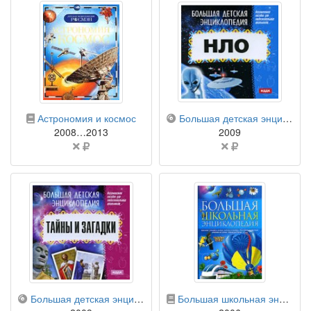
бумажная книга
компакт-диск
Астрономия и космос
Большая детская энциклопедия. НЛО
2008…2013
2009
Цена
Цена
не
не
указана
указана
компакт-диск
бумажная книга
Большая детская энциклопедия. Тайны и загадки
Большая школьная энциклопедия