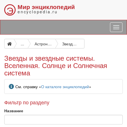
Мир энциклопедий
Э
encyclopedia.ru
...
Астрономия. Астрофизика. Исследование космического пространства. Геодезия
Звезды и звездные системы. Вселенная. Солнце и Солнечная система
Звезды и звездные системы.
Вселенная. Солнце и Солнечная
система
Информация
См. справку «
О каталоге энциклопедий
»
Фильтр по разделу
Название