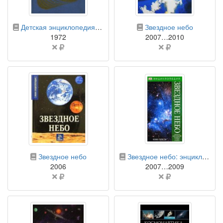
бумажная книга
бумажная книга
Детская энциклопедия. В 12 томах. Том 2. Мир небесных тел. Числа и фигуры
Звездное небо
1972
2007…2010
Цена
Цена
не
не
указана
указана
бумажная книга
бумажная книга
Звездное небо
Звездное небо: энциклопедия
2006
2007…2009
Цена
Цена
не
не
указана
указана