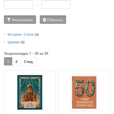
-
Фильтровать
Сбросить
История. Стили
(
)
3
Церкви
(
)
6
Энциклопедии 1 - 30 из 35
1
2
След.