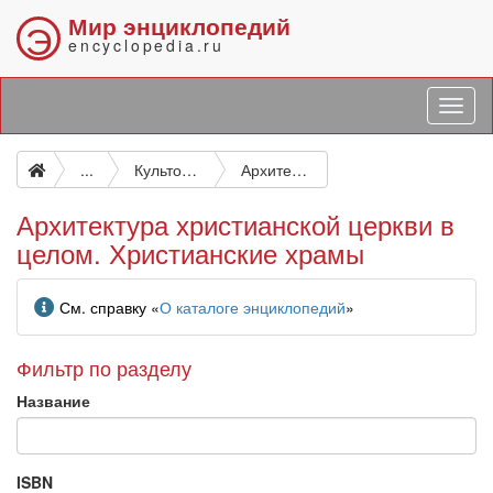
Мир энциклопедий
Э
encyclopedia.ru
...
Культовые здания и сооружения. Священные и погребальные здания
Архитектура христианской церкви в целом. Христианские храмы
Архитектура христианской церкви в
целом. Христианские храмы
Информация
См. справку «
О каталоге энциклопедий
»
Фильтр по разделу
Название
ISBN