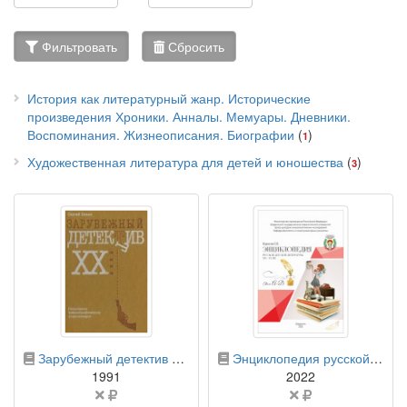
Фильтровать
Сбросить
История как литературный жанр. Исторические
произведения Хроники. Анналы. Мемуары. Дневники.
Воспоминания. Жизнеописания. Биографии
(
)
1
Художественная литература для детей и юношества
(
)
3
бумажная книга
бумажная книга
Зарубежный детектив XX века (в русских переводах): популярная библиографическая энциклопедия
Энциклопедия русской детской литературы XIX–XX вв. В 6 томах. Том 1. А — Д
1991
2022
Цена
Цена