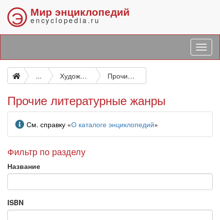
Мир энциклопедий
Э
encyclopedia.ru
...
Художественная литература. Литературоведение
Прочие литературные жанры
Прочие литературные жанры
Информация
См. справку «
О каталоге энциклопедий
»
Фильтр по разделу
Название
ISBN