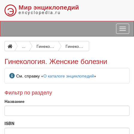
Мир энциклопедий
Э
encyclopedia.ru
...
Гинекология. Женские болезни. Акушерство
Гинекология. Женские болезни
Гинекология. Женские болезни
Информация
См. справку «
О каталоге энциклопедий
»
Фильтр по разделу
Название
ISBN