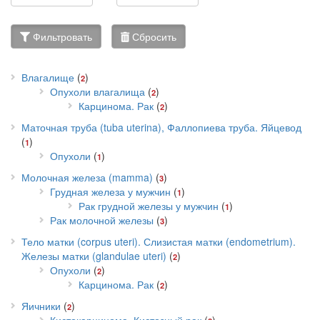
Фильтровать
Сбросить
Влагалище
(
)
2
Опухоли влагалища
(
)
2
Карцинома. Рак
(
)
2
Маточная труба (tuba uterina), Фаллопиева труба. Яйцевод
(
)
1
Опухоли
(
)
1
Молочная железа (mamma)
(
)
3
Грудная железа у мужчин
(
)
1
Рак грудной железы у мужчин
(
)
1
Рак молочной железы
(
)
3
Тело матки (corpus uteri). Слизистая матки (endometrium).
Железы матки (glandulae uteri)
(
)
2
Опухоли
(
)
2
Карцинома. Рак
(
)
2
Яичники
(
)
2