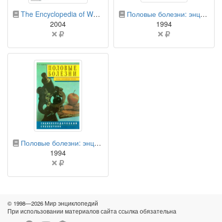
бумажная книга
бумажная книга
The Encyclopedia of Women's Reproductive Cancer (Facts on File Library of Health and Living)
Половые болезни: энциклопедический справочник
2004
1994
Цена
Цена
не
не
указана
указана
бумажная книга
Половые болезни: энциклопедический справочник
1994
Цена
не
указана
© 1998—2026 Мир энциклопедий
При использовании материалов сайта ссылка обязательна