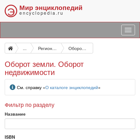
Мир энциклопедий
Э
encyclopedia.ru
...
Региональная (территориальная) экономика. Земельный (аграрный) вопрос. Жилищное хозяйство
Оборот земли. Оборот недвижимости
Оборот земли. Оборот
недвижимости
Информация
См. справку «
О каталоге энциклопедий
»
Фильтр по разделу
Название
ISBN