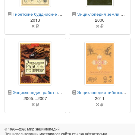
бумажная книга
бумажная книга
Тибетские буддийские символы. Справочник
Энциклопедия земли Вятской. В 10 томах. Том 10. Ремёсла
2013
2000
Цена
Цена
не
не
указана
указана
бумажная книга
бумажная книга
Энциклопедия работ по дереву
Энциклопедия тибетских символов и орнаментов
2005…2007
2011
Цена
Цена
не
не
указана
указана
© 1998—2026 Мир энциклопедий
При использовании материалов сайта ссылка обязательна