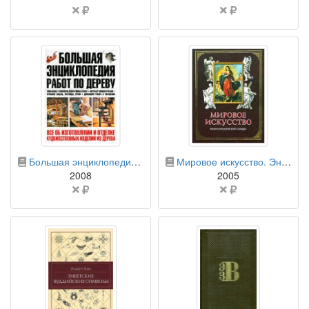
Цена
Цена
не
не
указана
указана
бумажная книга
бумажная книга
Большая энциклопедия работ по дереву
Мировое искусство. Энциклопедический словарь
2008
2005
Цена
Цена
не
не
указана
указана