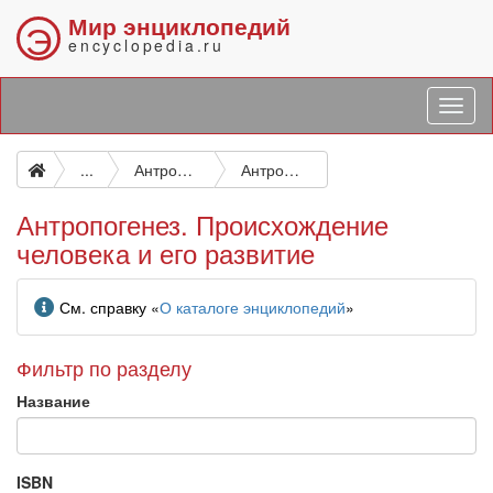
Мир энциклопедий
Э
encyclopedia.ru
...
Антропология
Антропогенез. Происхождение человека и его развитие
Антропогенез. Происхождение
человека и его развитие
Информация
См. справку «
О каталоге энциклопедий
»
Фильтр по разделу
Название
ISBN