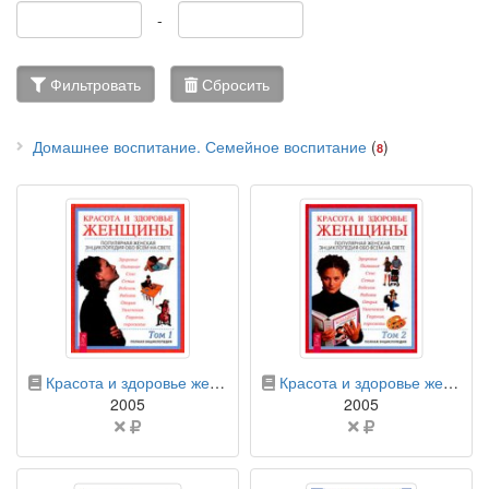
-
Фильтровать
Сбросить
Домашнее воспитание. Семейное воспитание
(
)
8
бумажная книга
бумажная книга
Красота и здоровье женщины. Полная энциклопедия. В 2 томах. Том 1
Красота и здоровье женщины. Полная энциклопедия. В 2 томах. Том 2
2005
2005
Цена
Цена
не
не
указана
указана