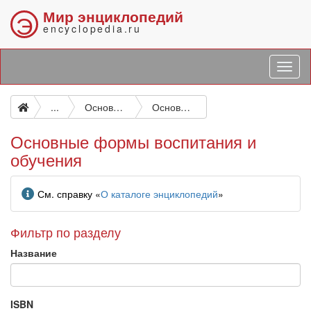
Мир энциклопедий
Э
encyclopedia.ru
...
Основы воспитания, образования и обучения (материальные, теоретические, философские и т. п.)
Основные формы воспитания и обучения
Основные формы воспитания и
обучения
Информация
См. справку «
О каталоге энциклопедий
»
Фильтр по разделу
Название
ISBN