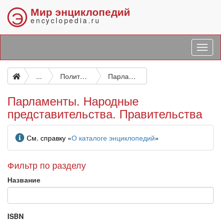
Мир энциклопедий
Э
encyclopedia.ru
...
Политика
Парламенты. Народные представительства. Правительства
Парламенты. Народные
представительства. Правительства
Информация
См. справку «
О каталоге энциклопедий
»
Фильтр по разделу
Название
ISBN