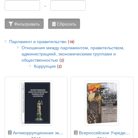
-
Фильтровать
Сбросить
Парламент и правительство
(
)
19
Отношения между парламентом, правительством,
администрацией, экономическими группами и
общественностью
(
)
2
Коррупция
(
)
2
бумажная книга
бумажная книга
Антикоррупционная экспертиза нормативных правовых актов. Терминологический словарь
Всероссийское Учредительное собрание: энциклопедия