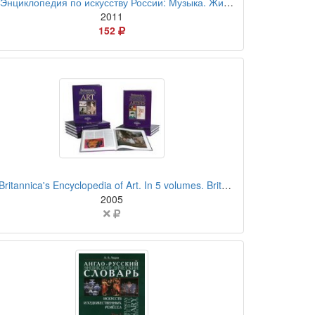
компакт-диск
Энциклопедия по искусству России: Музыка. Живопись. Литература
2011
Цена
152
в
российских
рублях
бумажная книга
Britannica's Encyclopedia of Art. In 5 volumes. Britannica Biographical Encyclopedia of Artists. In 4 volumes
2005
Цена
не
указана