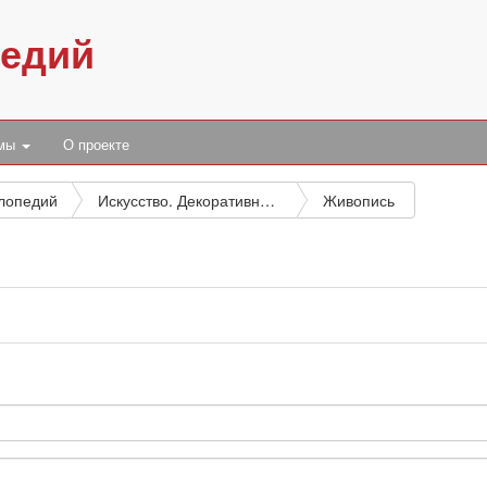
педий
умы
О проекте
клопедий
Искусство. Декоративно-прикладное искусство. Фотография. Музыка. Игры. Спорт
Живопись