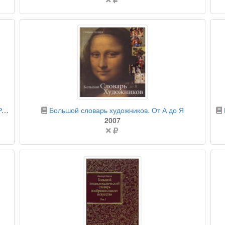
не
указана
бумажная книга
я
Большой словарь художников. От А до Я
2007
Цена
не
указана