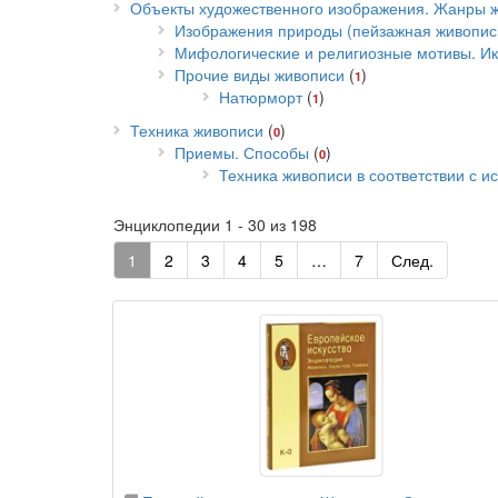
Объекты художественного изображения. Жанры 
Изображения природы (пейзажная живопис
Мифологические и религиозные мотивы. И
Прочие виды живописи
(
)
1
Натюрморт
(
)
1
Техника живописи
(
)
0
Приемы. Способы
(
)
0
Техника живописи в соответствии с 
Энциклопедии 1 - 30 из 198
1
2
3
4
5
…
7
След.