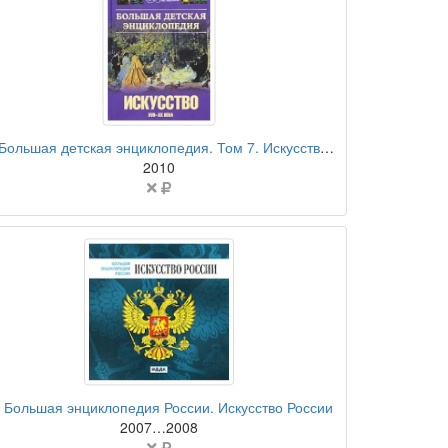
бумажная книга
Большая детская энциклопедия. Том 7. Искусство. Часть 2. XVII-XX века
2010
Цена
не
указана
компакт-диск
Большая энциклопедия России. Искусство России
2007…2008
Цена