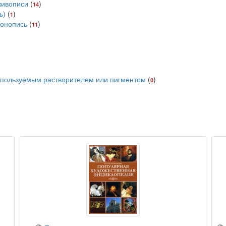
живописи
(
)
14
ь)
(
)
1
конопись
(
)
11
используемым растворителем или пигментом
(
)
0