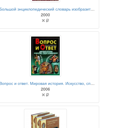
бумажная книга
Большой энциклопедический словарь изобразительного искусства. В 4 томах. Том 3. Е — К
2000
Цена
не
указана
бумажная книга
Вопрос и ответ. Мировая история. Искусство, спорт и развлечения: энциклопедия
2006
Цена
не
указана