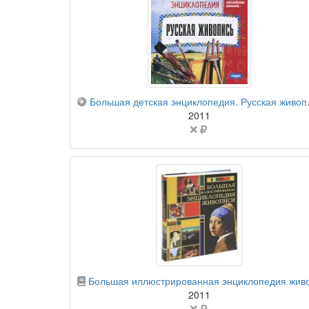
компакт-диск
Большая детская энциклопедия. Русская живопись
2011
Цена
не
указана
бумажная книга
Большая иллюстрированная энциклопедия живопис
2011
Цена