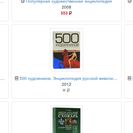
компакт-диск
Популярная художественная энциклопедия
2008
Цена
353
в
российских
рублях
бумажная книга
о
500 художников. Энциклопедия русской живописи ХХ века
2012
Цена
не
указана