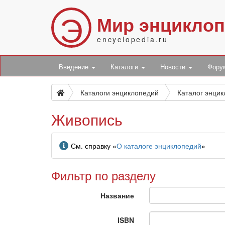
Э
Мир энцикло
encyclopedia.ru
Введение
Каталоги
Новости
Фор
Каталоги энциклопедий
Каталог энци
Живопись
Информация
См. справку «
О каталоге энциклопедий
»
Фильтр по разделу
Название
ISBN