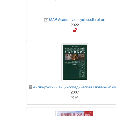
сайт
MAP Academy encyclopedia of art
2022
бесплатный
доступ
бумажная книга
Англо-русский энциклопедический словарь искусств и художественных ремесел. В 2 томах. Том 
2007
Цена
не
указана