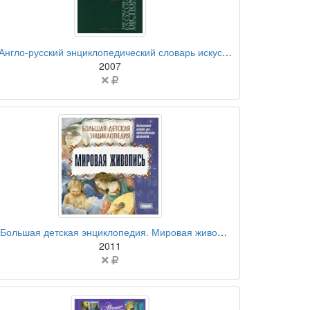
бумажная книга
Англо-русский энциклопедический словарь искусств и художественных ремесел. В 2 томах. Том 1
2007
Цена
не
указана
компакт-диск
Большая детская энциклопедия. Мировая живопись
2011
Цена
не
указана