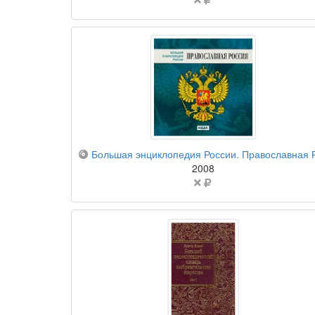
не
указана
компакт-диск
Большая энциклопедия России. Православная Росси
2008
Цена
не
указана