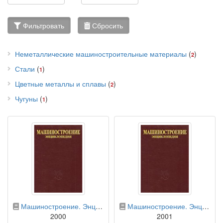
Фильтровать
Сбросить
Неметаллические машиностроительные материалы
(
)
2
Стали
(
)
1
Цветные металлы и сплавы
(
)
2
Чугуны
(
)
1
бумажная книга
бумажная книга
Машиностроение. Энциклопедия. В 40 томах. Раздел 2. Материалы в машиностроении. Том 2—2. Стали. Чугуны
Машиностроение. Энциклопедия. В 40 томах. Раздел 2. Материалы в машиностроении. Том 2—3. Цветные металлы и сплавы. Композиционные металлические материалы
2000
2001