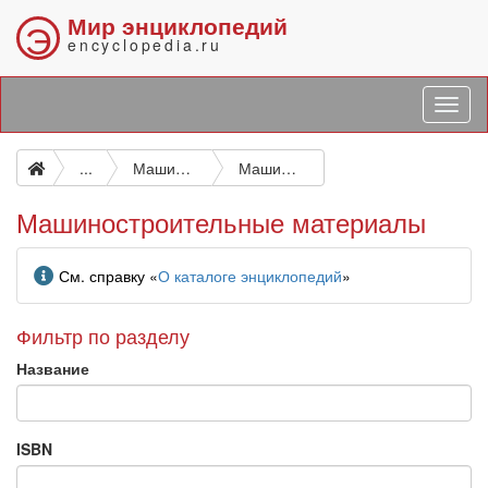
Мир энциклопедий
Э
encyclopedia.ru
...
Машиностроительные заводы. Технология машиностроения
Машиностроительные материалы
Машиностроительные материалы
Информация
См. справку «
О каталоге энциклопедий
»
Фильтр по разделу
Название
ISBN