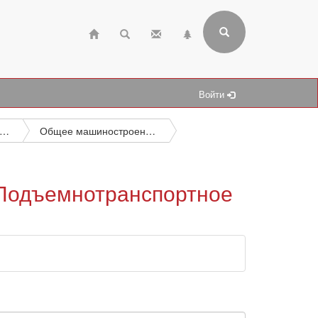
Войти
женерное дело. Техника в целом
Общее машиностроение. Ядерная техника. Электротехника. Технология машиностроения в целом
 Подъемнотранспортное