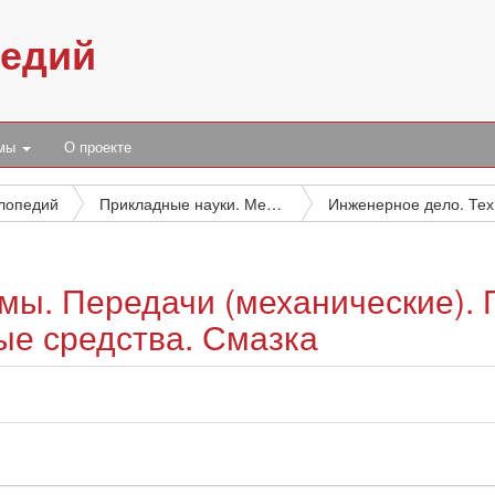
педий
умы
О проекте
клопедий
Прикладные науки. Медицина. Техника
Ин
мы. Передачи (механические).
ые средства. Смазка