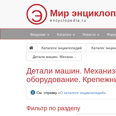
Э
Мир энцикло
encyclopedia.ru
Введение
Каталоги
Новости
Фор
Каталоги энциклопедий
Каталог энци
Детали машин. Механизмы. Передачи (механические). Подъемнотранспортное оборудование. Крепежные средства. Смазка
Детали машин. Механиз
оборудование. Крепежн
Информация
См. справку «
О каталоге энциклопедий
»
Фильтр по разделу