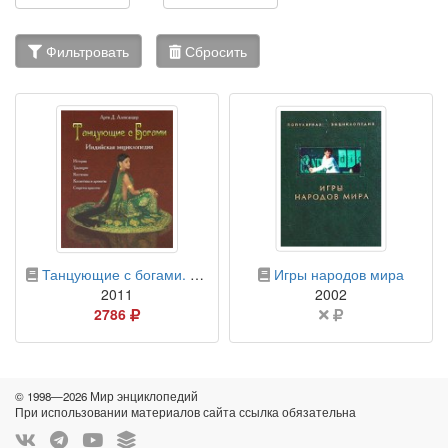
Фильтровать
Сбросить
бумажная книга
бумажная книга
Танцующие с богами. Индийская энциклопедия
Игры народов мира
2011
2002
Цена
Цена
2786
в
не
российских
указана
рублях
© 1998—2026 Мир энциклопедий
При использовании материалов сайта ссылка обязательна