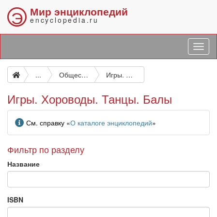
Мир энциклопедий
Э
encyclopedia.ru
...
Общественная жизнь. Жизнь народа
Игры. Хороводы. Танцы. Балы
Игры. Хороводы. Танцы. Балы
Информация
См. справку «
О каталоге энциклопедий
»
Фильтр по разделу
Название
ISBN