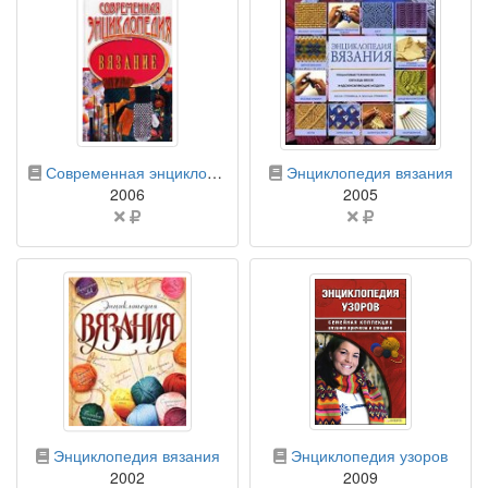
бумажная книга
бумажная книга
Современная энциклопедия. Вязание
Энциклопедия вязания
2006
2005
Цена
Цена
не
не
указана
указана
бумажная книга
бумажная книга
Энциклопедия вязания
Энциклопедия узоров
2002
2009