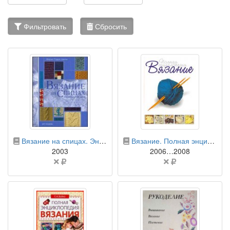
Фильтровать
Сбросить
бумажная книга
бумажная книга
Вязание на спицах. Энциклопедия
Вязание. Полная энциклопедия
2003
2006…2008
Цена
Цена
не
не
указана
указана