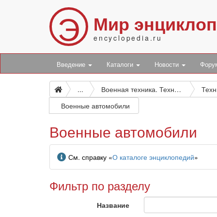
Э
Мир энцикло
encyclopedia.ru
Введение
Каталоги
Новости
Фор
...
Военная техника. Техника наземных и воздушных вооруженных сил. Техника военно-морского флота
Военные автомобили
Военные автомобили
Информация
См. справку «
О каталоге энциклопедий
»
Фильтр по разделу
Название