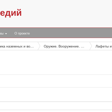
педий
умы
О проекте
Техника наземных и воздушных вооруженных сил. Вооружение
Оружие. Вооружение. Артиллерийско-техническое имущество. Бронированные машины и специальные средства транспорта. Стрелковое оружие. Личное оружие. Боеприпасы и боевые отравляющие вещества