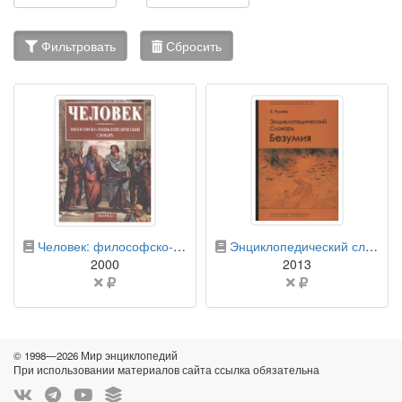
Фильтровать
Сбросить
бумажная книга
бумажная книга
Человек: философско-энциклопедический словарь
Энциклопедический словарь безумия
2000
2013
Цена
Цена
не
не
указана
указана
© 1998—2026 Мир энциклопедий
При использовании материалов сайта ссылка обязательна