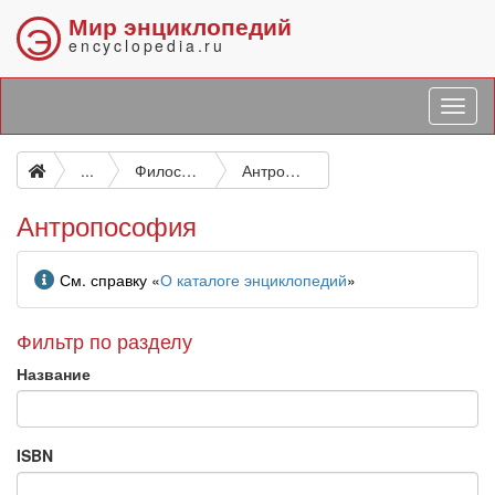
Мир энциклопедий
Э
encyclopedia.ru
...
Философский мистицизм
Антропософия
Антропософия
Информация
См. справку «
О каталоге энциклопедий
»
Фильтр по разделу
Название
ISBN