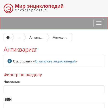
Мир энциклопедий
Э
encyclopedia.ru
...
Антикварная торговля. Торговля товарами, бывшими в употреблении. Торговля поврежденными товарами. Торговля некомплектными товарами
Антиквариат
Антиквариат
Информация
См. справку «
О каталоге энциклопедий
»
Фильтр по разделу
Название
ISBN