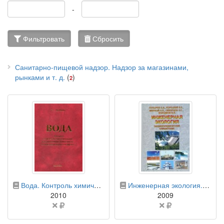
-
Фильтровать
Сбросить
Санитарно-пищевой надзор. Надзор за магазинами,
рынками и т. д.
(
)
2
бумажная книга
бумажная книга
Вода. Контроль химической, бактериальной и радиационной безопасности по международным стандартам. Энциклопедический справочник
Инженерная экология. Энциклопедический справочник. Термины, определения и статьи по различным аспектам инженерной экологии
2010
2009
Цена
Цена
не
не