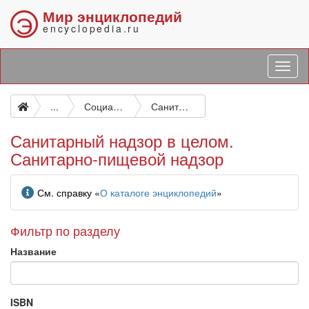
Мир энциклопедий
Э
encyclopedia.ru
...
Социальная гигиена. Организация здравоохранения. Санитария. Защита от несчастных случаев и их предупреждение. Пожарная охрана
Санитарный надзор в целом. Санитарно-пищевой надзор
Санитарный надзор в целом.
Санитарно-пищевой надзор
Информация
См. справку «
О каталоге энциклопедий
»
Фильтр по разделу
Название
ISBN