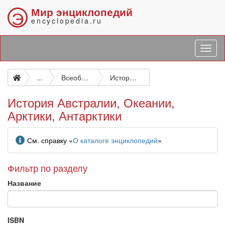
Мир энциклопедий
Э
encyclopedia.ru
...
Всеобщая история
История Австралии, Океании, Арктики, Антарктики
История Австралии, Океании,
Арктики, Антарктики
Информация
См. справку «
О каталоге энциклопедий
»
Фильтр по разделу
Название
ISBN