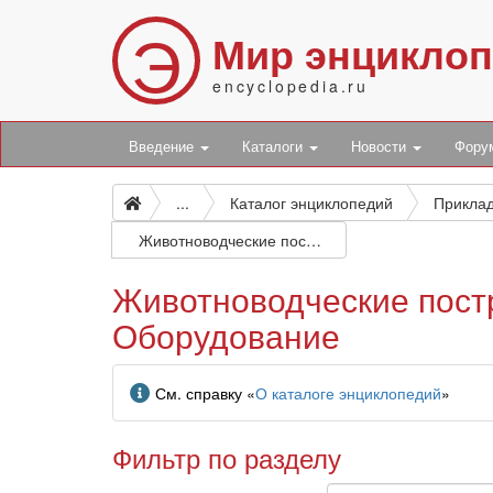
Э
Мир энцикло
encyclopedia.ru
Введение
Каталоги
Новости
Фор
...
Каталог энциклопедий
Животноводческие постройки и сооружения. Фермы. Подсобные помещения. Оборудование
Животноводческие пост
Оборудование
Информация
См. справку «
О каталоге энциклопедий
»
Фильтр по разделу