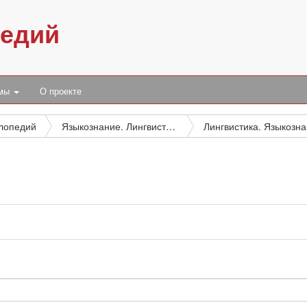
педий
умы
О проекте
клопедий
Языкознание. Лингвистика. Художественная литература. Литературоведение
Ли