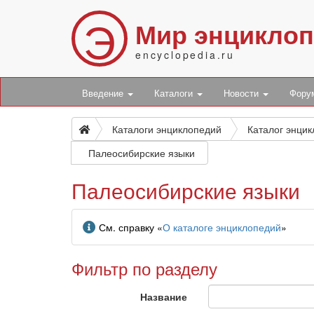
Э
Мир энцикло
encyclopedia.ru
Введение
Каталоги
Новости
Фор
Каталоги энциклопедий
Каталог энци
Палеосибирские языки
Палеосибирские языки
Информация
См. справку «
О каталоге энциклопедий
»
Фильтр по разделу
Название