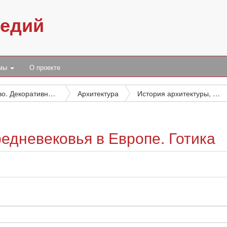
педий
умы
О проекте
Искусство. Декоративно-прикладное искусство. Фотография. Музыка. Игры. Спорт
Архитектура
История архитектуры, периоды и фазы. Стили, направления и влияния
редневековья в Европе. Готика