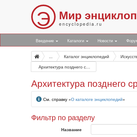
Э
Мир энцикло
encyclopedia.ru
Введение
Каталоги
Новости
Фор
...
Каталог энциклопедий
Архитектура позднего средневековья в Европе. Готика
Архитектура позднего с
Информация
См. справку «
О каталоге энциклопедий
»
Фильтр по разделу
Название