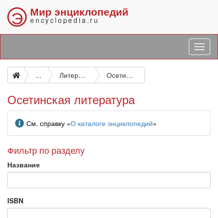
Мир энциклопедий
Э
encyclopedia.ru
...
Литература на отдельных языках
Осетинская литература
Осетинская литература
Информация
См. справку «
О каталоге энциклопедий
»
Фильтр по разделу
Название
ISBN