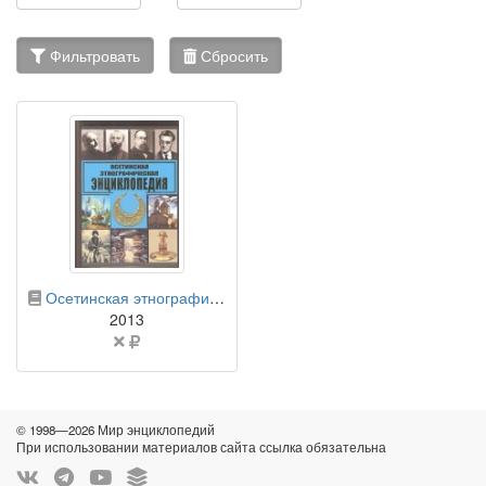
Фильтровать
Сбросить
бумажная книга
Осетинская этнографическая энциклопедия
2013
Цена
не
указана
© 1998—2026 Мир энциклопедий
При использовании материалов сайта ссылка обязательна