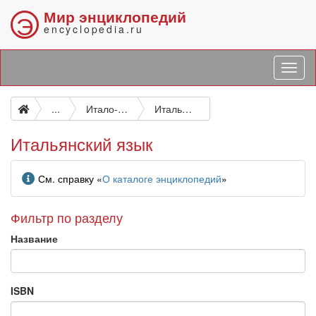
Мир энциклопедий
Э
encyclopedia.ru
...
Итало-романские языки
Итальянский язык
Итальянский язык
Информация
См. справку «
О каталоге энциклопедий
»
Фильтр по разделу
Название
ISBN