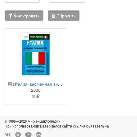
Фильтровать
Сбросить
бумажная книга
Италия: карманная энциклопедия
2008
Цена
не
указана
© 1998—2026 Мир энциклопедий
При использовании материалов сайта ссылка обязательна