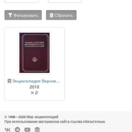
Фильтровать
Сбросить
бумажная книга
Энциклопедия Верховного суда Чувашской Республики
2010
Цена
не
указана
© 1998—2026 Мир энциклопедий
При использовании материалов сайта ссылка обязательна