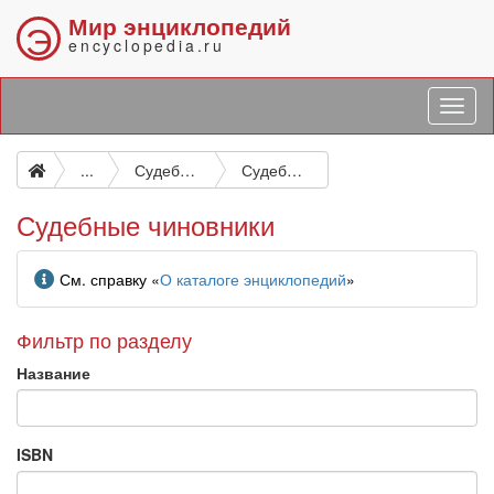
Мир энциклопедий
Э
encyclopedia.ru
...
Судебный персонал. Юристы
Судебные чиновники
Судебные чиновники
Информация
См. справку «
О каталоге энциклопедий
»
Фильтр по разделу
Название
ISBN