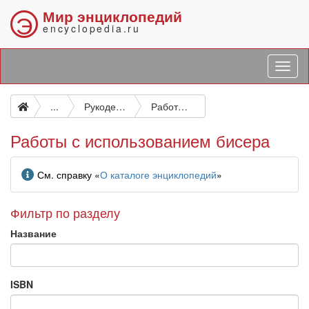
Мир энциклопедий
Э
encyclopedia.ru
...
Рукоделие (женские ручные работы)
Работы с использованием бисера
Работы с использованием бисера
Информация
См. справку «
О каталоге энциклопедий
»
Фильтр по разделу
Название
ISBN