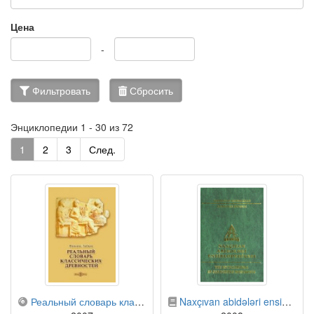
Цена
-
Фильтровать
Сбросить
Энциклопедии 1 - 30 из 72
1
2
3
След.
компакт-диск
бумажная книга
Реальный словарь классических древностей
Naxçıvan abidələri ensiklopediyası