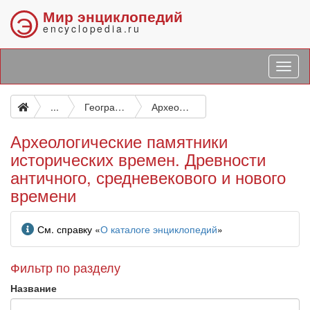
Мир энциклопедий
Э
encyclopedia.ru
...
География. Биографии. История
Археологические памятники исторических времен. Древности античного, средневекового и нового времени
Археологические памятники
исторических времен. Древности
античного, средневекового и нового
времени
Информация
См. справку «
О каталоге энциклопедий
»
Фильтр по разделу
Название