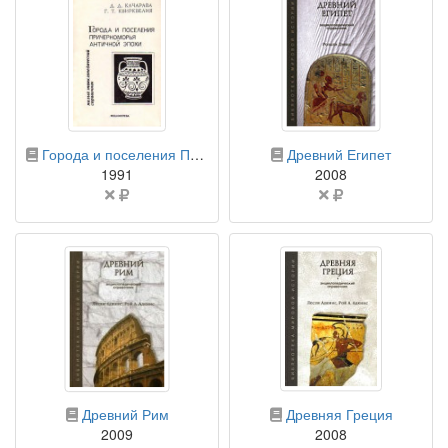
бумажная книга
бумажная книга
Города и поселения Причерноморья античной эпохи: (малый энциклопедический справочник)
Древний Египет
1991
2008
Цена
Цена
не
не
указана
указана
бумажная книга
бумажная книга
Древний Рим
Древняя Греция
2009
2008