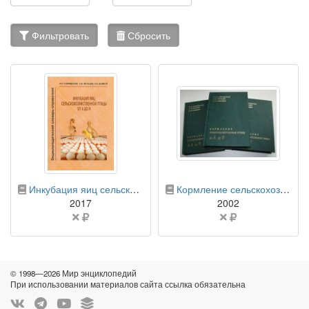
Фильтровать
Сбросить
бумажная книга
бумажная книга
Инкубация яиц сельскохозяйственной птицы от А до Я: энциклопедический словарь-справочник
Кормление сельскохозяйственной птицы от А до Я
2017
2002
Цена
Цена
не
не
указана
указана
© 1998—2026 Мир энциклопедий
При использовании материалов сайта ссылка обязательна