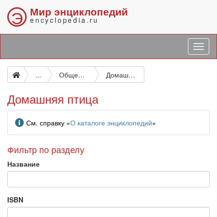
Мир энциклопедий
Э
encyclopedia.ru
...
Общее животноводство. Разведение млекопитающих животных и птиц. Скотоводство. Домашние животные и их разведение
Домашняя птица
Домашняя птица
Информация
См. справку «
О каталоге энциклопедий
»
Фильтр по разделу
Название
ISBN