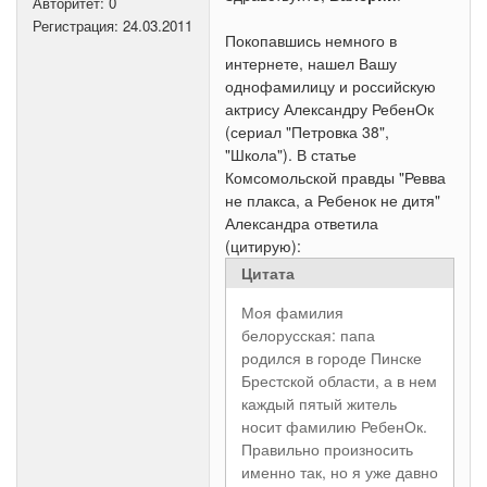
Авторитет:
0
Регистрация:
24.03.2011
Покопавшись немного в
интернете, нашел Вашу
однофамилицу и российскую
актрису Александру РебенОк
(сериал "Петровка 38",
"Школа"). В статье
Комсомольской правды "Ревва
не плакса, а Ребенок не дитя"
Александра ответила
(цитирую):
Цитата
Моя фамилия
белорусская: папа
родился в городе Пинске
Брестской области, а в нем
каждый пятый житель
носит фамилию РебенОк.
Правильно произносить
именно так, но я уже давно