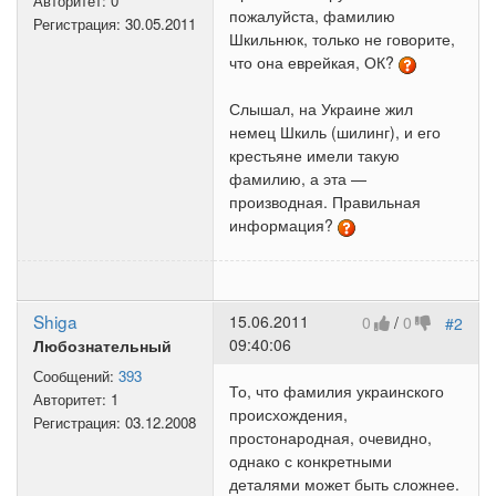
Авторитет:
0
пожалуйста, фамилию
Регистрация:
30.05.2011
Шкильнюк, только не говорите,
что она еврейкая, ОК?
Слышал, на Украине жил
немец Шкиль (шилинг), и его
крестьяне имели такую
фамилию, а эта —
производная. Правильная
информация?
Shiga
15.06.2011
0
/
0
#2
09:40:06
Любознательный
Сообщений:
393
То, что фамилия украинского
Авторитет:
1
происхождения,
Регистрация:
03.12.2008
простонародная, очевидно,
однако с конкретными
деталями может быть сложнее.