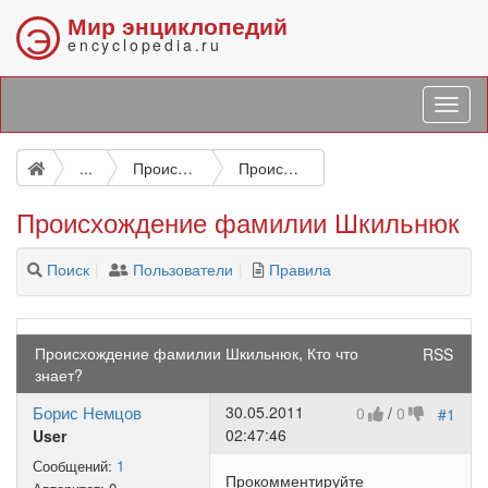
Мир энциклопедий
Э
encyclopedia.ru
...
Происхождение и значение фамилий
Происхождение фамилии Шкильнюк
Происхождение фамилии Шкильнюк
Поиск
Пользователи
Правила
Происхождение фамилии Шкильнюк, Кто что
RSS
знает?
Борис Немцов
30.05.2011
0
/
0
#1
02:47:46
User
Сообщений:
1
Прокомментируйте