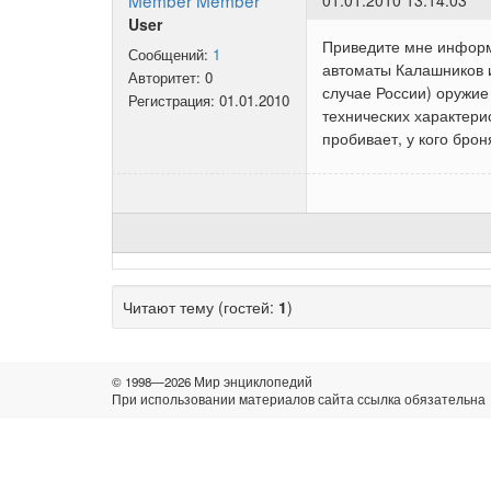
Member Member
01.01.2010 13:14:03
User
Приведите мне информа
Сообщений:
1
автоматы Калашников и
Авторитет:
0
случае России) оружие
Регистрация:
01.01.2010
технических характерис
пробивает, у кого бро
Читают тему (гостей:
1
)
© 1998—2026 Мир энциклопедий
При использовании материалов сайта ссылка обязательна