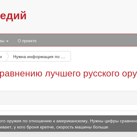
педий
умы
О проекте
и
Нужна информация по сравнению лучшего русского оружия по отношению к американскому
равнению лучшего русского ору
го оружия по отношению к американскому, Нужны цифры сравнения
бивает, у кого броня крепче, скорость машины больше