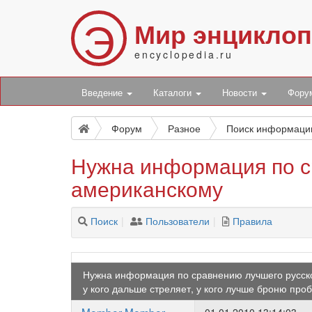
Э
Мир энцикло
encyclopedia.ru
Введение
Каталоги
Новости
Фор
Форум
Разное
Поиск информаци
Нужна информация по с
американскому
Поиск
Пользователи
Правила
Нужна информация по сравнению лучшего русско
у кого дальше стреляет, у кого лучше броню про