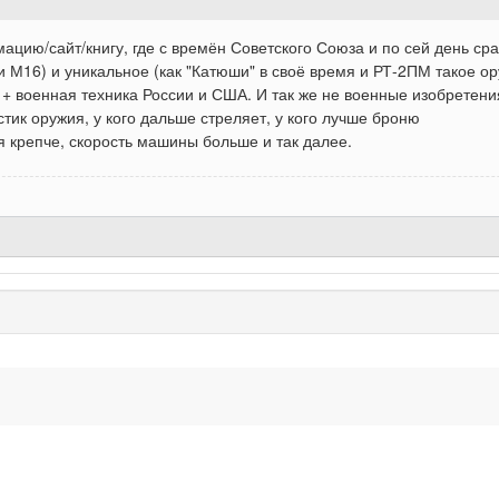
цию/сайт/книгу, где с времён Советского Союза и по сей день ср
 М16) и уникальное (как "Катюши" в своё время и РТ-2ПМ такое ор
 + военная техника России и США. И так же не военные изобрете
тик оружия, у кого дальше стреляет, у кого лучше броню
ня крепче, скорость машины больше и так далее.