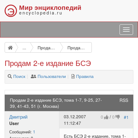
Мир энциклопедий
Э
encyclopedia.ru
...
Продажа энциклопедий
Продам 2-е издание БСЭ
Продам 2-е издание БСЭ
Поиск
Пользователи
Правила
Продам 2-е издание БСЭ, тома 1-7, 9-25, 27-
RSS
39, 41-43, 51 (г. Москва)
Дмитрий
03.12.2007
0
/
0
#1
11:12:47
User
Сообщений:
1
Есть БСЭ 2-е издание, тома 1-