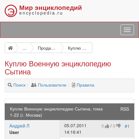
Мир энциклопедий
Э
encyclopedia.ru
...
Продажа энциклопедий
Куплю Военную энциклопедию Сытина
Куплю Военную энциклопедию
Сытина
Поиск
Пользователи
Правила
Куплю Военную энциклопедию Сытина, тома
RSS
1-22 (г. Москва)
Андрей Л
05.07.2011
0
/
0
#1
14:16:41
User