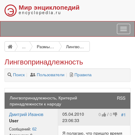
Мир энциклопедий
Э
encyclopedia.ru
...
Размышления
Лингвопринадлежность
Лингвопринадлежность
Поиск
Пользователи
Правила
Лингвопринадлежность, Критерий
RSS
принадлежности к народу
Дмитрий Иванов
05.04.2010
0
/
0
#1
23:06:33
User
Сообщений:
62
Я полагаю, что пришло время