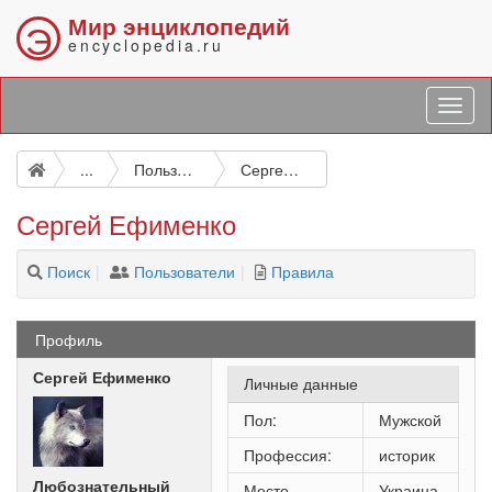
Мир энциклопедий
Э
encyclopedia.ru
...
Пользователи
Сергей Ефименко
Сергей Ефименко
Поиск
Пользователи
Правила
Профиль
Сергей Ефименко
Личные данные
Пол:
Мужской
Профессия:
историк
Любознательный
Место
Украина,