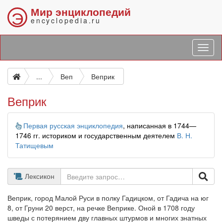
Мир энциклопедий
Э
encyclopedia.ru
...
Веп
Веприк
Веприк
Информация
Первая русская энциклопедия
, написанная в 1744—
1746 гг. историком и государственным деятелем
В. Н.
Татищевым
Лексикон
Веприк, город Малой Руси в полку Гадицком, от Гадича на юг
8, от Груни 20 верст, на речке Веприке. Оной в 1708 году
шведы с потерянием дву главных штурмов и многих знатных