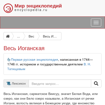
Мир энциклопедий
Э
encyclopedia.ru
...
Вес
Весь Иоганская
Весь Иоганская
Информация
Первая русская энциклопедия
, написанная в 1744—
1746 гг. историком и государственным деятелем
В. Н.
Татищевым
Лексикон
Весь Иоганская, сарматское Виисуу, значит Белая Вода, или
озеро, как они Бело озеро называли, а Иоганская от речки
Иогани, волость великая в Бежецком уезде, где множество