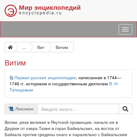
Мир энциклопедий
Э
encyclopedia.ru
...
Вит
Витим
Витим
Информация
Первая русская энциклопедия
, написанная в 1744—
1746 гг. историком и государственным деятелем
В. Н.
Татищевым
Лексикон
Витим, река великая в Якутской провинции, начало ея в
Даурии от озера Тазея в горах Байкальских, на восток от
Байкала против средины онаго и паралельно с Байкальским