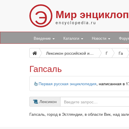
Э
Мир энцикло
encyclopedia.ru
Введение
Каталоги
Новости
Фор
Лексикон российской исторической, географической, политической и гражданской
Г
Га
Гапсаль
Информация
Первая русская энциклопедия
, написанная в 
Лексикон
Гапсаль, город в Эстляндии, в области Вик, над зал