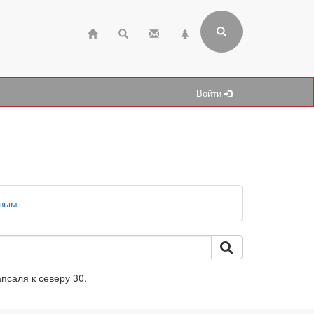
Войти
евым
апсаля к северу 30.