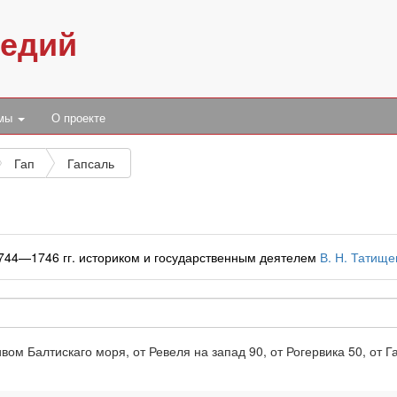
педий
умы
О проекте
Гап
Гапсаль
1744—1746 гг. историком и государственным деятелем
В. Н. Татищ
ивом Балтискаго моря, от Ревеля на запад 90, от Рогервика 50, от Г