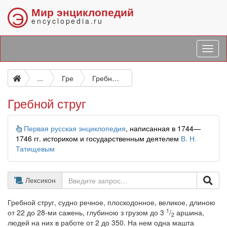
Мир энциклопедий
Э
encyclopedia.ru
...
Гре
Гребной струг
Гребной струг
Информация
Первая русская энциклопедия
, написанная в 1744—
1746 гг. историком и государственным деятелем
В. Н.
Татищевым
Лексикон
Гребной струг, судно речное, плоскодонное, великое, длиною
1
от 22 до 28-ми сажень, глубиною з грузом до 3
/
аршина,
2
людей на них в работе от 2 до 350. На нем одна машта