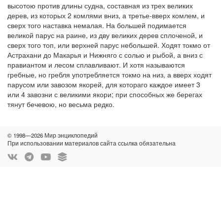
высотою против длины судна, составная из трех великих
дерев, из которых 2 комлями вниз, а третье-вверх комлем, и
сверх того наставка немалая. На большей подимается
великой парус на раине, из дву великих дерев сплоченой, и
сверх того топ, или верхней парус небольшей. Ходят токмо от
Астрахани до Макарья и Нижняго с солью и рыбой, а вниз с
правиантом и лесом сплавливают. И хотя называются
гребные, но гребля употребляется токмо на низ, а вверх ходят
парусом или завозом якорей, для котораго каждое имеет 3
или 4 завозни с великими якори; при способных же берегах
тянут бечевою, но весьма редко.
© 1998—2026 Мир энциклопедий
При использовании материалов сайта ссылка обязательна