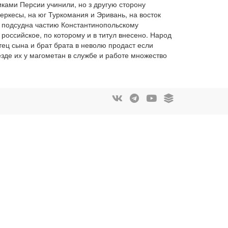
иками Персии учинили, но з другую сторону
еркесы, на юг Туркомания и Эривань, на восток
, подсудна частию Константинопольскому
российское, по которому и в титул внесено. Народ
тец сына и брат брата в неволю продаст если
 везде их у магометан в службе и работе множество