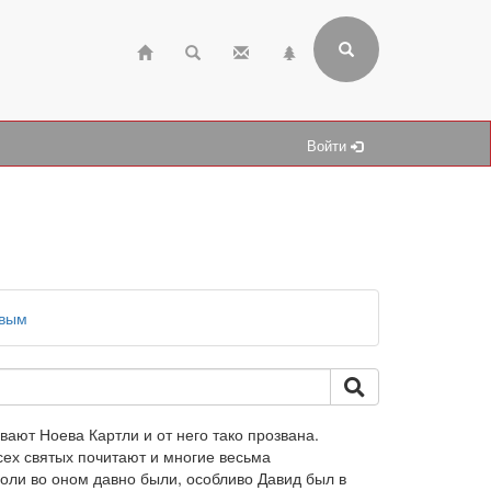
Войти
евым
ывают Ноева Картли и от него тако прозвана.
всех святых почитают и многие весьма
роли во оном давно были, особливо Давид был в