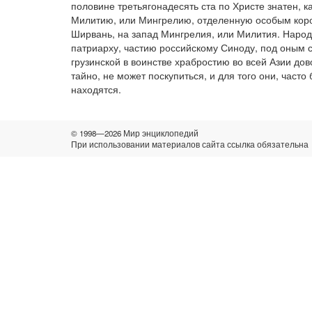
половине третьягонадесять ста по Христе знатен, к
Милитию, или Мингрелию, отделенную особым короле
Ширвань, на запад Мингрелия, или Милития. Народ
патриарху, частию российскому Синоду, под оным су
грузинской в воинстве храбростию во всей Азии до
тайно, не может поскупиться, и для того они, часто
находятся.
© 1998—2026 Мир энциклопедий
При использовании материалов сайта ссылка обязательна