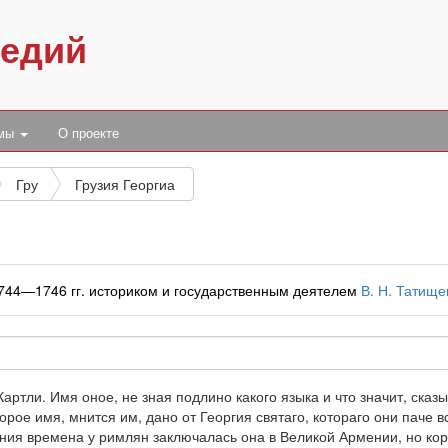
педий
умы
О проекте
Гру
Грузия Георгиа
1744—1746 гг. историком и государственным деятелем
В. Н. Татищ
 Картли. Имя оное, не зная подлино какого языка и что значит, сказ
торое имя, мнится им, дано от Георгия святаго, котораго они паче 
вния времена у римлян заключалась она в Великой Армении, но ко