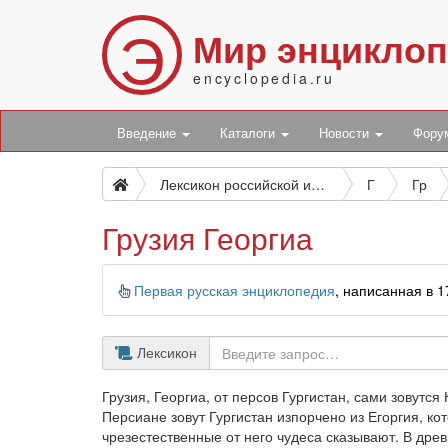
Э
Мир энцикло
encyclopedia.ru
Введение
Каталоги
Новости
Фор
Лексикон российской исторической, географической, политической и гражданской
Г
Гр
Грузия Георгиа
Информация
Первая русская энциклопедия
, написанная в 
Лексикон
Грузия, Георгиа, от персов Гургистан, сами зовутся
Персиане зовут Гургистан изпорчено из Егоргия, ко
чрезестественные от него чудеса сказывают. В дре