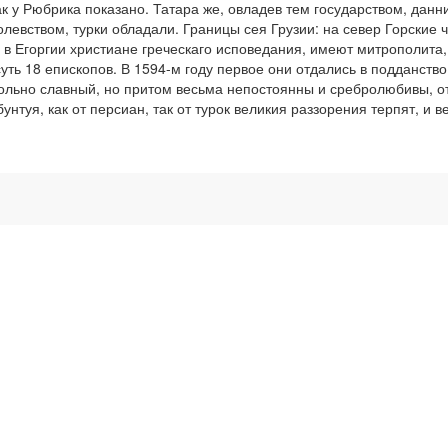
ак у Рюбрика показано. Татара же, овладев тем государством, данн
вством, турки обладали. Границы сея Грузии: на север Горские ч
 в Егоргии христиане греческаго исповедания, имеют митрополита
ть 18 епископов. В 1594-м году первое они отдались в подданство 
вольно славный, но притом весьма непостоянны и сребролюбивы, о
 бунтуя, как от персиан, так от турок великия раззорения терпят, и