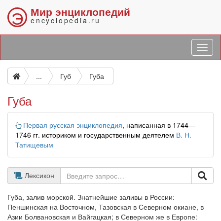
Мир энциклопедий
Э
encyclopedia.ru
...
Губ
Губа
Губа
Информация
Первая русская энциклопедия
, написанная в 1744—
1746 гг. историком и государственным деятелем
В. Н.
Татищевым
Лексикон
Губа, залив морской. Знатнейшие заливы в России:
Пеншинская на Восточном, Тазовская в Северном окиане, в
Азии Болвановская и Вайгацкая; в Северном же в Европе: