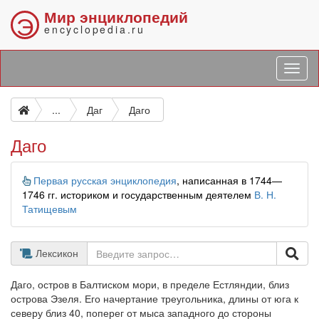
Мир энциклопедий
Э
encyclopedia.ru
...
Даг
Даго
Даго
Информация
Первая русская энциклопедия
, написанная в 1744—
1746 гг. историком и государственным деятелем
В. Н.
Татищевым
Лексикон
Даго, остров в Балтиском мори, в пределе Естляндии, близ
острова Эзеля. Его начертание треугольника, длины от юга к
северу близ 40, поперег от мыса западного до стороны